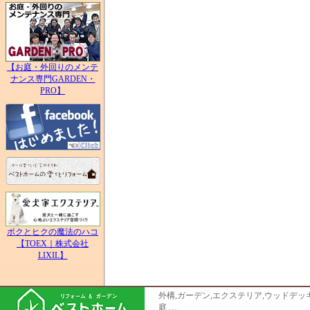
【お庭・外回りのメンテ
ナンス専門GARDEN・
PRO】
ボクとヒクの魔法のハコ
【TOEX｜株式会社
LIXIL】
外構,ガーデン,エクステリア,ウッドデッキ
庭 …