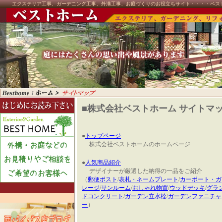
エクステリア工事、ガーデニング工事、外溝工事、お庭づくりのお役立ちサイト・・・・ベス
■株式会社ベストホーム サイトマ
●
トップページ
株式会社ベストホームのホームページ
●
人気商品紹介
デザイナーが厳選した納得の一品をご紹介
（
郵便ポスト
/
表札・ネームプレート
/
カーポート・ガ
レージ
/
サンルーム
/
おしゃれ物置
/
ウッドデッキ
/
グラ
ドコンクリート
/
ガーデン立水栓
/
ガーデンファニチャ
ー
）