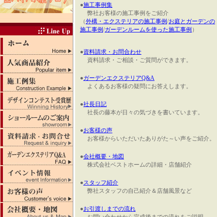
●
施工事例集
弊社お客様の施工事例をご紹介
（
外構・エクステリアの施工事例
/
お庭とガーデンの
施工事例
/
ガーデンルームを使った施工事例
）
●
資料請求・お問合わせ
資料請求・ご相談・ご質問ができます。
●
ガーデンエクステリアQ&A
よくあるお客様の疑問にお答えします。
●
社長日記
社長の藤本が日々の気づきを書いています。
●
お客様の声
お客様からいただいたありがた～い声をご紹介。
●
会社概要・地図
株式会社ベストホームの詳細・店舗紹介
●
スタッフ紹介
弊社スタッフの自己紹介＆店舗風景など
●
お引渡しまでの流れ