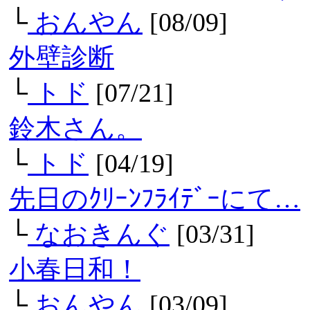
└
おんやん
[08/09]
外壁診断
└
トド
[07/21]
鈴木さん。
└
トド
[04/19]
先日のｸﾘｰﾝﾌﾗｲﾃﾞｰにて…
└
なおきんぐ
[03/31]
小春日和！
└
おんやん
[03/09]