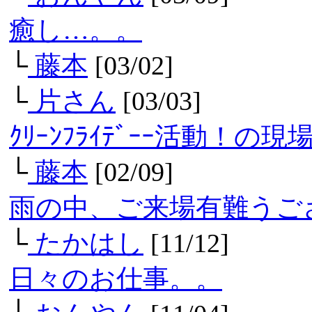
癒し…。。
└
藤本
[03/02]
└
片さん
[03/03]
ｸﾘｰﾝﾌﾗｲﾃﾞｰｰ活動！の現
└
藤本
[02/09]
雨の中、ご来場有難うご
└
たかはし
[11/12]
日々のお仕事。。