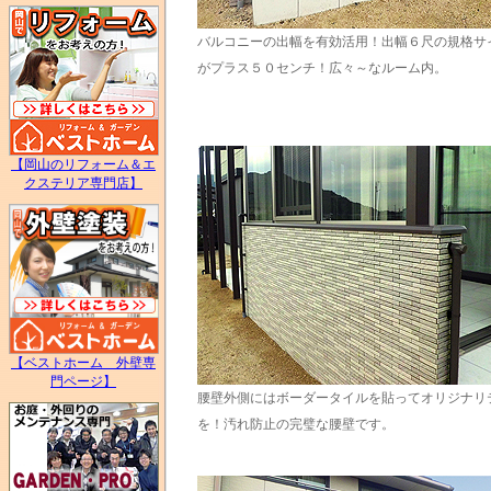
バルコニーの出幅を有効活用！出幅６尺の規格サ
がプラス５０センチ！広々～なルーム内。
【岡山のリフォーム＆エ
クステリア専門店】
【ベストホーム 外壁専
門ページ】
腰壁外側にはボーダータイルを貼ってオリジナリ
を！汚れ防止の完璧な腰壁です。