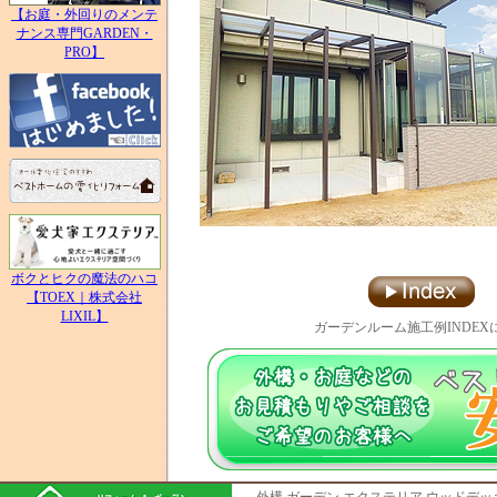
【お庭・外回りのメンテ
ナンス専門GARDEN・
PRO】
ボクとヒクの魔法のハコ
【TOEX｜株式会社
LIXIL】
ガーデンルーム施工例INDEX