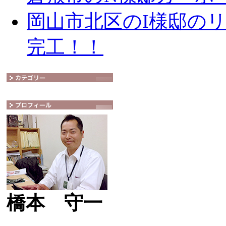
岡山市北区のI様邸の
完工！！
橋本 守一