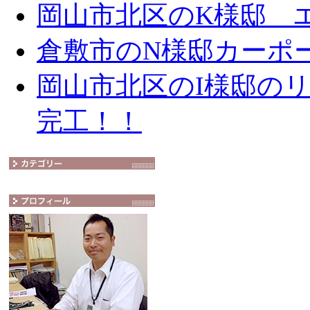
岡山市北区のK様邸 エ
倉敷市のN様邸カーポ
岡山市北区のI様邸の
完工！！