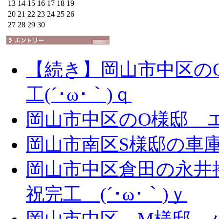
13
14
15
16
17
18
19
20
21
22
23
24
25
26
27
28
29
30
【続き】岡山市中区の
工(´･ω･｀)ｑ
岡山市中区のO様邸 エ
岡山市南区S様邸の車庫拡
岡山市中区倉田の永井
祝完工 (´･ω･｀)ｙ