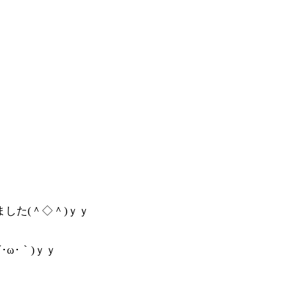
した(＾◇＾)ｙｙ
ω･｀)ｙｙ