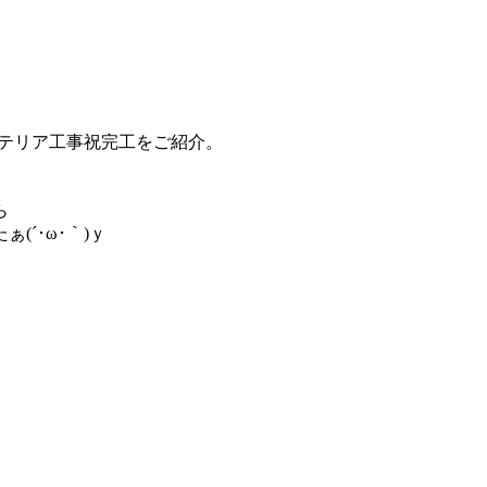
ステリア工事祝完工をご紹介。
ら
´･ω･｀)ｙ