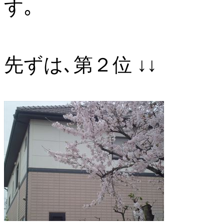
す｡
先ずは､第２位 ↓↓