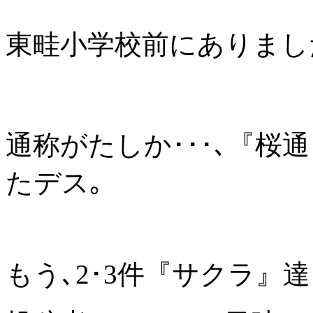
東畦小学校前にありまし
通称がたしか･･･､『桜
たデス｡
もう､2･3件『サクラ』