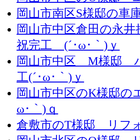
岡山市南区S様邸の車庫拡
岡山市中区倉田の永井
祝完工 (´･ω･｀)ｙ
岡山市中区 M様邸 
工(´･ω･｀)ｙ
岡山市中区のK様邸のエ
ω･｀)ｑ
倉敷市のT様邸 リフォー