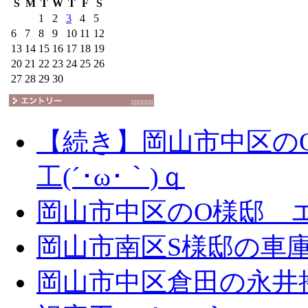
S
M
T
W
T
F
S
1
2
3
4
5
6
7
8
9
10
11
12
13
14
15
16
17
18
19
20
21
22
23
24
25
26
27
28
29
30
【続き】岡山市中区の
工(´･ω･｀)ｑ
岡山市中区のO様邸 エ
岡山市南区S様邸の車庫拡
岡山市中区倉田の永井