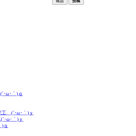
･ω･｀)ｑ
(´･ω･｀)ｙ
･ω･｀)ｙ
)ｑ