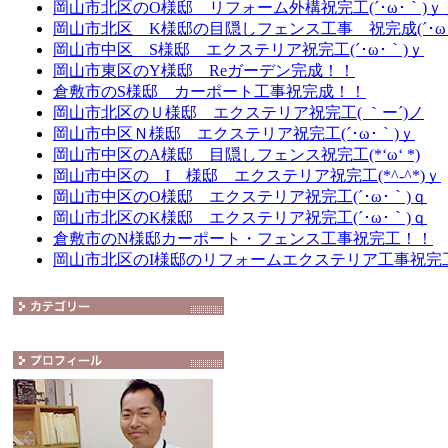
岡山市北区のO様邸 リフォーム外構祝完工(´･ω･｀)ｙ
岡山市北区 K様邸の目隠しフェンス工事 祝完成(´･ω
岡山市中区 S様邸 エクステリア祝完工(´･ω･｀)ｙ
岡山市東区のY様邸 Reガーデン完成！！
倉敷市のS様邸 カーポート工事祝完成！！
岡山市北区のＵ様邸 エクステリア祝完工( ｀ー´)ノ
岡山市中区Ｎ様邸 エクステリア祝完工(´･ω･｀)ｙ
岡山市中区のA様邸 目隠しフェンス祝完工(*‘ω‘ *)
岡山市中区の I 様邸 エクステリア祝完工(*^-^*)ｙ
岡山市中区のO様邸 エクステリア祝完工(´･ω･｀)ｑ
岡山市北区のK様邸 エクステリア祝完工(´･ω･｀)ｑ
倉敷市のN様邸カーポート・フェンス工事祝完工！！
岡山市北区のI様邸のリフォームエクステリア工事祝完