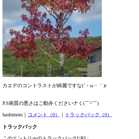
カエデのコントラストが綺麗ですな(´・ω・｀)r
P.S画質の悪さはご勘弁くださいナく(￣^￣)
hashimoto｜
コメント（0）
｜
トラックバック（0）
トラックバック
このエントリーのトラックバックURL: