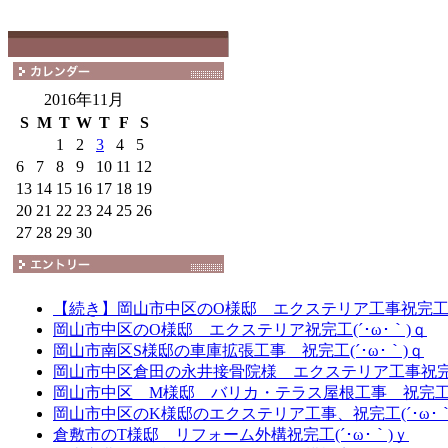
2016年11月
S
M
T
W
T
F
S
1
2
3
4
5
6
7
8
9
10
11
12
13
14
15
16
17
18
19
20
21
22
23
24
25
26
27
28
29
30
【続き】岡山市中区のO様邸 エクステリア工事祝完工(´
岡山市中区のO様邸 エクステリア祝完工(´･ω･｀)ｑ
岡山市南区S様邸の車庫拡張工事 祝完工(´･ω･｀)ｑ
岡山市中区倉田の永井接骨院様 エクステリア工事祝完工 
岡山市中区 M様邸 バリカ・テラス屋根工事 祝完工(´
岡山市中区のK様邸のエクステリア工事、祝完工(´･ω･｀
倉敷市のT様邸 リフォーム外構祝完工(´･ω･｀)ｙ