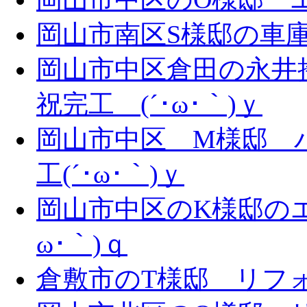
岡山市南区S様邸の車庫拡
岡山市中区倉田の永井
祝完工 (´･ω･｀)ｙ
岡山市中区 M様邸 
工(´･ω･｀)ｙ
岡山市中区のK様邸のエ
ω･｀)ｑ
倉敷市のT様邸 リフォー