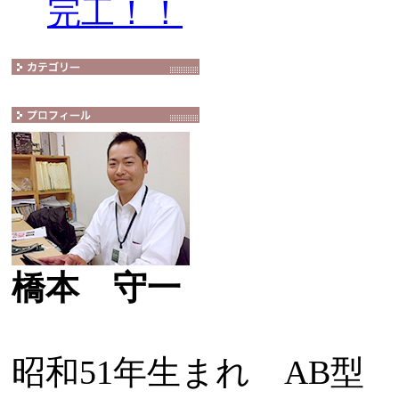
完工！！
橋本 守一
昭和51年生まれ AB型