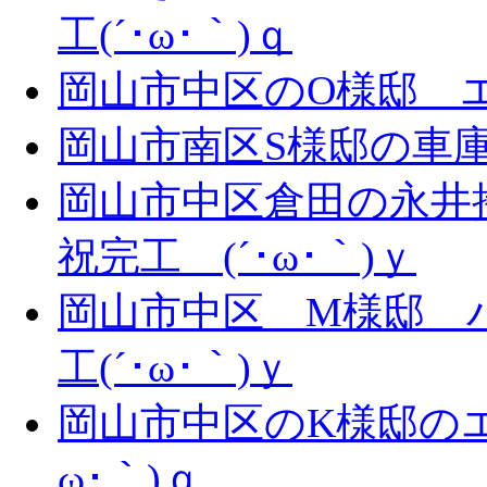
工(´･ω･｀)ｑ
岡山市中区のO様邸 エ
岡山市南区S様邸の車庫拡
岡山市中区倉田の永井
祝完工 (´･ω･｀)ｙ
岡山市中区 M様邸 
工(´･ω･｀)ｙ
岡山市中区のK様邸のエ
ω･｀)ｑ