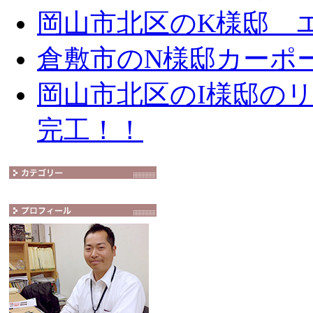
岡山市北区のK様邸 エ
倉敷市のN様邸カーポ
岡山市北区のI様邸の
完工！！