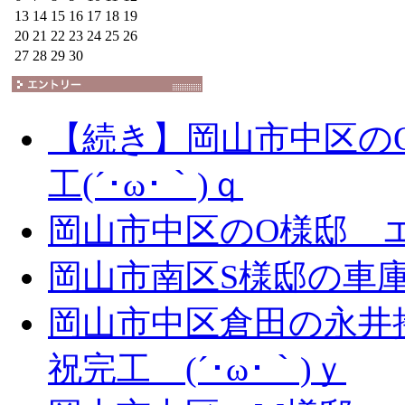
13
14
15
16
17
18
19
20
21
22
23
24
25
26
27
28
29
30
【続き】岡山市中区の
工(´･ω･｀)ｑ
岡山市中区のO様邸 エ
岡山市南区S様邸の車庫拡
岡山市中区倉田の永井
祝完工 (´･ω･｀)ｙ