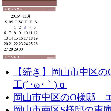
2016年11月
S
M
T
W
T
F
S
1
2
3
4
5
6
7
8
9
10
11
12
13
14
15
16
17
18
19
20
21
22
23
24
25
26
27
28
29
30
【続き】岡山市中区の
工(´･ω･｀)ｑ
岡山市中区のO様邸 エ
岡山市南区S様邸の車庫拡