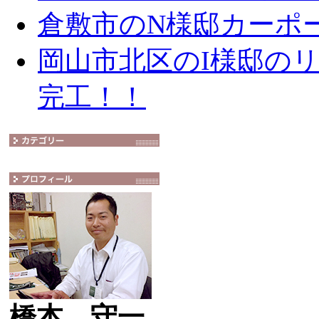
倉敷市のN様邸カーポ
岡山市北区のI様邸の
完工！！
橋本 守一