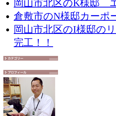
岡山市北区のK様邸 エ
倉敷市のN様邸カーポ
岡山市北区のI様邸の
完工！！