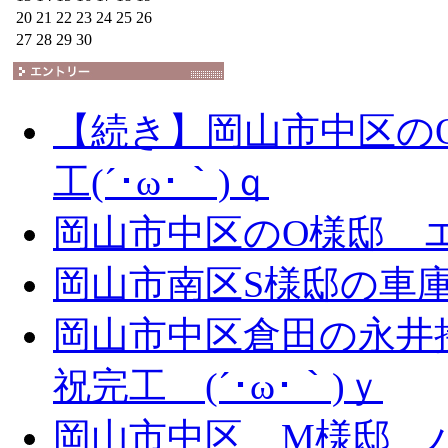
20
21
22
23
24
25
26
27
28
29
30
【続き】岡山市中区の
工(´･ω･｀)ｑ
岡山市中区のO様邸 エ
岡山市南区S様邸の車庫拡
岡山市中区倉田の永井
祝完工 (´･ω･｀)ｙ
岡山市中区 M様邸 