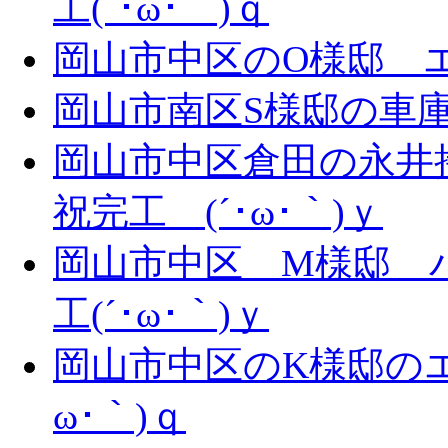
工(´･ω･｀)ｑ
岡山市中区のO様邸 エ
岡山市南区S様邸の車庫拡
岡山市中区倉田の永井
祝完工 (´･ω･｀)ｙ
岡山市中区 M様邸 
工(´･ω･｀)ｙ
岡山市中区のK様邸のエ
ω･｀)ｑ