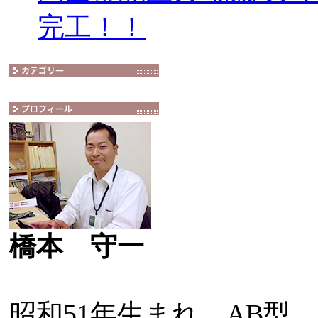
完工！！
橋本 守一
昭和51年生まれ AB型