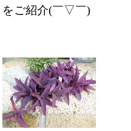
をご紹介(￣▽￣)