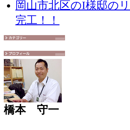
岡山市北区のI様邸の
完工！！
橋本 守一