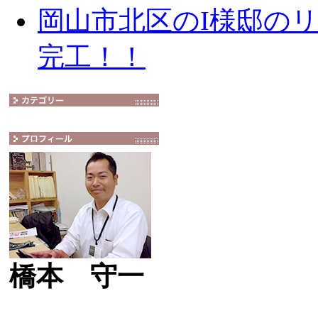
岡山市北区のI様邸の
完工！！
橋本 守一