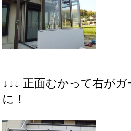
↓↓↓ 正面むかって右が
に！