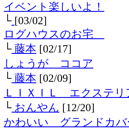
イベント楽しいよ！
└
[03/02]
ログハウスのお宅
└
藤本
[02/17]
しょうが ココア
└
藤本
[02/09]
ＬＩＸＩＬ エクステリ
└
おんやん
[12/20]
かわいい グランドカバ