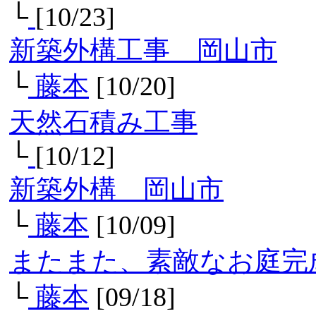
└
[10/23]
新築外構工事 岡山市
└
藤本
[10/20]
天然石積み工事
└
[10/12]
新築外構 岡山市
└
藤本
[10/09]
またまた、素敵なお庭完
└
藤本
[09/18]