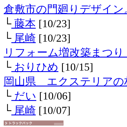
倉敷市の門廻りデザイン
└
藤本
[10/23]
└
尾崎
[10/23]
リフォーム増改築まつり
└
おりひめ
[10/15]
岡山県 エクステリアの
└
だい
[10/06]
└
尾崎
[10/07]