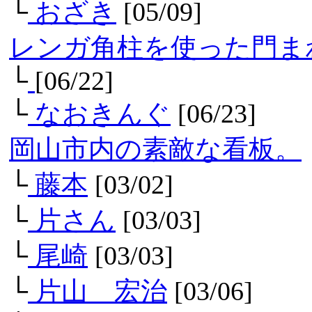
└
おざき
[05/09]
レンガ角柱を使った門
└
[06/22]
└
なおきんぐ
[06/23]
岡山市内の素敵な看板。
└
藤本
[03/02]
└
片さん
[03/03]
└
尾崎
[03/03]
└
片山 宏治
[03/06]