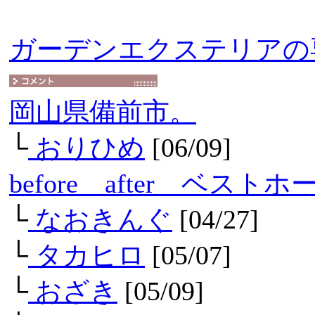
ガーデンエクステリアの
岡山県備前市。
└
おりひめ
[06/09]
before after ベス
└
なおきんぐ
[04/27]
└
タカヒロ
[05/07]
└
おざき
[05/09]