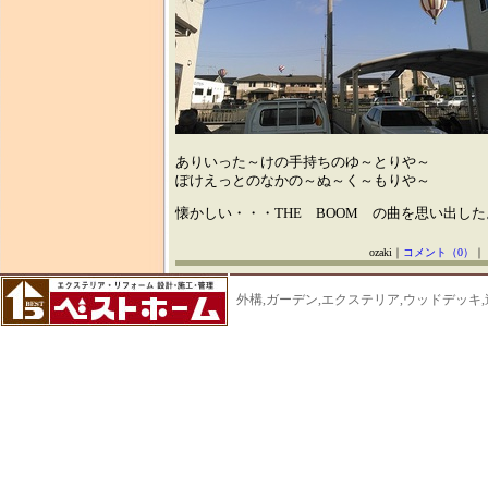
ありいった～けの手持ちのゆ～とりや～
ぽけえっとのなかの～ぬ～く～もりや～
懐かしい・・・THE BOOM の曲を思い出した
ozaki｜
コメント（0）
｜
外構,ガーデン,エクステリア,ウッドデッキ,